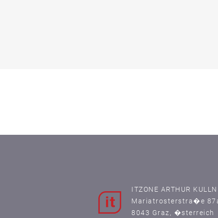
ITZONE ARTHUR KULLN
Mariatrosterstra�e 87
8043 Graz, �sterreich