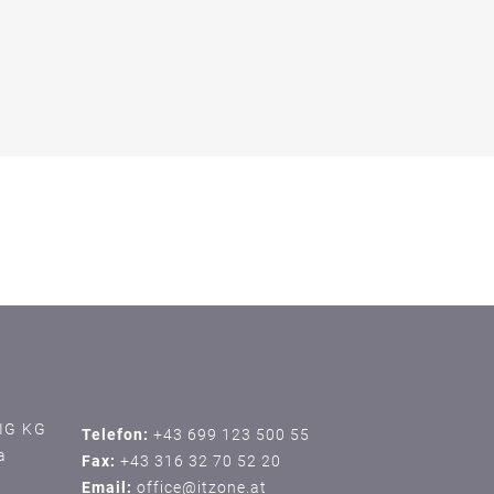
IG KG
Telefon:
+43 699 123 500 55
a
Fax:
+43 316 32 70 52 20
Email:
office@itzone.at